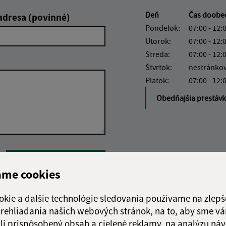
Deň
Čas doob
adresa (povinné)
Pondelok:
07:00 - 12:
Utorok:
07:00 - 12:
Streda:
07:00 - 12:
Štvrtok:
nestránko
Piatok:
07:00 - 12:
Obedňajšia prestáv
Google reCaptcha Response
Odoslať správu
ame cookies
okie a ďalšie technológie sledovania používame na zlepš
 prehliadania našich webových stránok, na to, aby sme v
li prispôsobený obsah a cielené reklamy, na analýzu náv