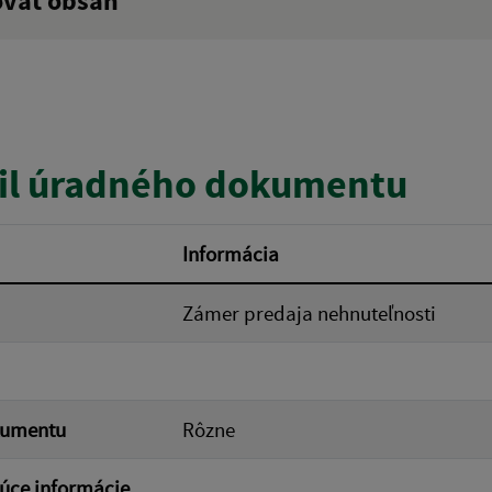
ovať obsah
:
Popis:
zverejnenia do:
il úradného dokumentu
ovať
Informácia
Zámer predaja nehnuteľnosti
kumentu
Rôzne
úce informácie