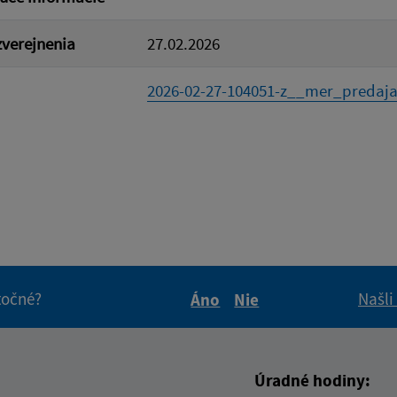
verejnenia
27.02.2026
2026-02-27-104051-z__mer_predaja
itočné?
Našli
Áno
Nie
Boli tieto informácie pre 
Boli tieto informáci
Úradné hodiny: