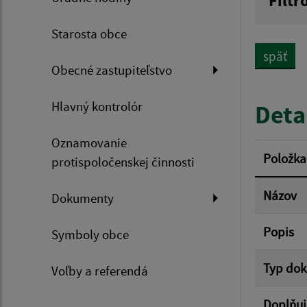
Filtr
Názov
Starosta obce
späť
Obecné zastupiteľstvo
Dátum 
Hlavný kontrolór
Deta
Oznamovanie
Filtr
Položka
protispoločenskej činnosti
Názov
Dokumenty
Popis
Symboly obce
Typ do
Voľby a referendá
Doplňuj