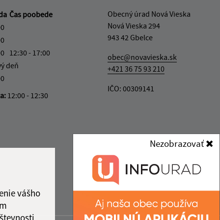
Obecný úrad Nová Vieska
eda
Čas poobede
Nová Vieska 294
00
943 42 Gbelce
00
00
12:30 - 17:00
obec@novavieska.sk
vý deň
+421 36 75 93 210
00
IČO: 00309141
ka:
12:00 - 12:30
Nezobrazovať
enie vášho
ám
števnosti