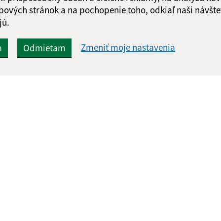
bových stránok a na pochopenie toho, odkiaľ naši návšte
jú.
Zmeniť moje nastavenia
m
Odmietam
Rýchle odkazy:
Aktualiz
nku
Aktuality
06.08.2026 
História
RSS
Fotogaléria