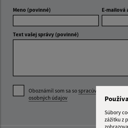
Meno (povinné)
E-mailová 
Text vašej správy (povinné)
Oboznámil som sa so
spracúvaním
Použív
osobných údajov
Súbory co
zážitku z
zobrazova