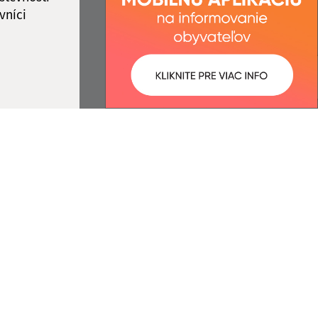
vníci
ované:
Správca obsahu:
09:44 hod.
Správca obsahu je Obec Nová
Vieska.
Vytvorené v súlade s
Jednotným