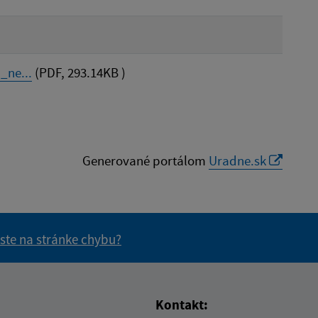
_ne...
(PDF, 293.14KB )
Generované portálom
Uradne.sk
 ste na stránke chybu?
vás užitočné?
e pre vás užitočné?
Kontakt: