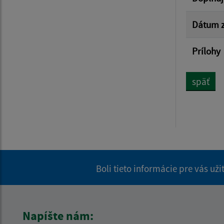
Dátum z
Prílohy
späť
Boli tieto informácie pre vás už
Napíšte nám: