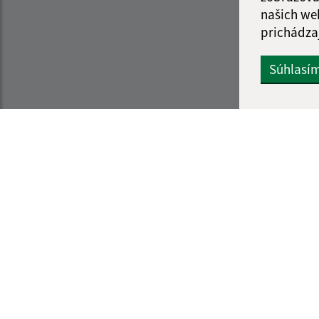
našich we
prichádza
Súhlasí
Informácie o stránke:
Navigácia:
Vyhlásenie o prístupnosti
Vytlačiť aktuálnu strá
Autorské práva
Mapa stránok
Ochrana osobných údajov
Cookies