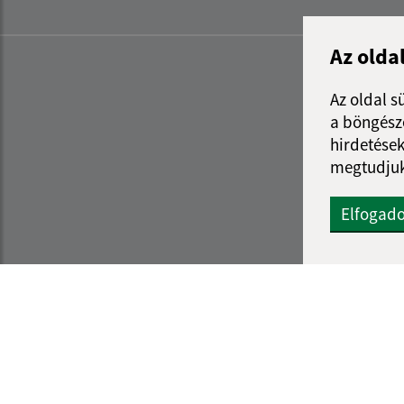
Az olda
Az oldal s
a böngészé
hirdetések
megtudjuk
Elfogad
Az oldalról:
Navigáció:
Hozzáférhetőségi nyilatkozat
Nyomtatás