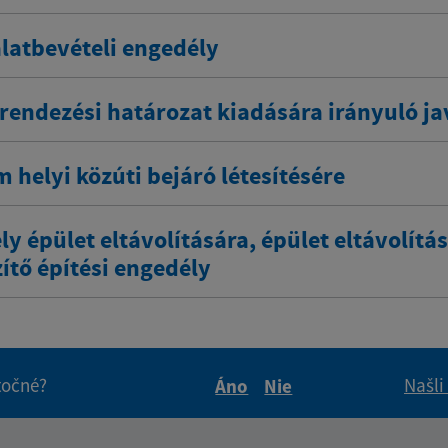
latbevételi engedély
rendezési határozat kiadására irányuló ja
 helyi közúti bejáró létesítésére
y épület eltávolítására, épület eltávolítá
ítő építési engedély
itočné?
Našli
Áno
Nie
Boli tieto informácie pre 
Boli tieto informáci