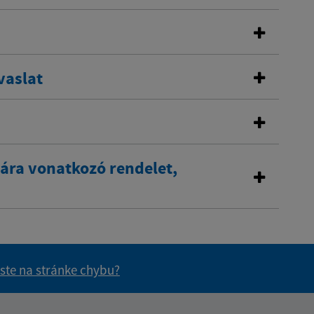
vaslat
sára vonatkozó rendelet,
 ste na stránke chybu?
vás užitočné?
e pre vás užitočné?