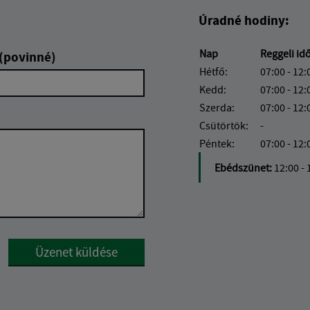
Úradné hodiny:
Nap
Reggeli id
 (povinné)
Hétfő:
07:00 - 12:
Kedd:
07:00 - 12:
Szerda:
07:00 - 12:
Csütörtök:
-
Péntek:
07:00 - 12:
Ebédszünet:
12:00 - 
Google reCaptcha Response
Üzenet küldése