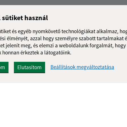
l sütiket használ
ütiket és egyéb nyomkövető technológiákat alkalmaz, hog
si élményét, azzal hogy személyre szabott tartalmakat é
et jelenít meg, és elemzi a weboldalunk forgalmát, hogy
 honnan érkeztek a látogatóink.
Beállítások megváltoztatása
om
Elutasítom
Gyors linkek:
Frissített
Aktualitások
06.08.2026 0