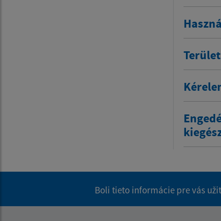
Haszná
Terület
Kérelem
Engedél
kiegész
Boli tieto informácie pre vás už