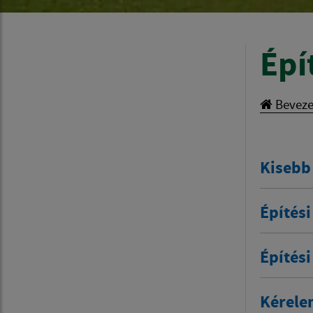
Épí
Beveze
Kisebb
Építés
Építés
Kérele