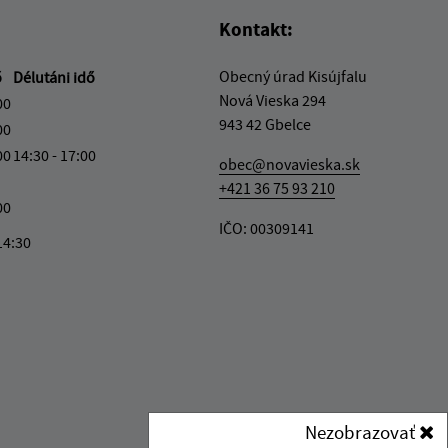
Kontakt:
Obecný úrad Kisújfalu
ő
Délutáni idő
Nová Vieska 294
00
943 42 Gbelce
00
00
14:30 - 17:00
obec@novavieska.sk
+421 36 75 93 210
00
IČO: 00309141
14:30
Nezobrazovať