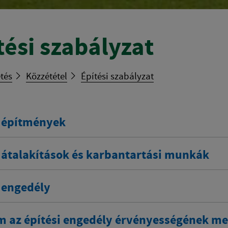
tési szabályzat
tés
Közzététel
Építési szabályzat
 építmények
i átalakítások és karbantartási munkák
i engedély
m az építési engedély érvényességének m