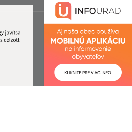
y javítsa
s célzott
:
Správca obsahu:
9:44 óra.
A tartalomkezelő a falu Kisújfalu.