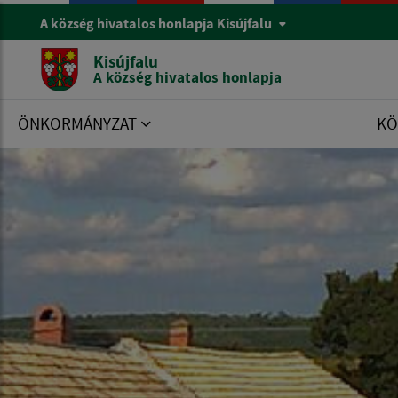
A község hivatalos honlapja Kisújfalu
Kisújfalu
A község hivatalos honlapja
ÖNKORMÁNYZAT
KÖ