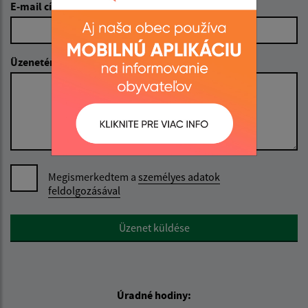
E-mail cím (povinné)
Üzenetének szövege (povinné)
Megismerkedtem a
személyes adatok
feldolgozásával
Google reCaptcha Response
Üzenet küldése
Úradné hodiny: