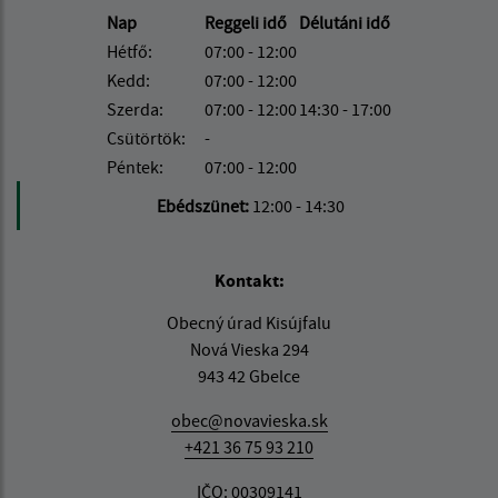
Nap
Reggeli idő
Délutáni idő
Hétfő:
07:00 - 12:00
Kedd:
07:00 - 12:00
Szerda:
07:00 - 12:00
14:30 - 17:00
Csütörtök:
-
Péntek:
07:00 - 12:00
Ebédszünet:
12:00 - 14:30
Kontakt:
Obecný úrad Kisújfalu
Nová Vieska 294
943 42 Gbelce
obec@novavieska.sk
+421 36 75 93 210
IČO: 00309141