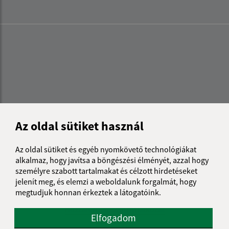
Az oldal sütiket használ
Az oldal sütiket és egyéb nyomkövető technológiákat
alkalmaz, hogy javítsa a böngészési élményét, azzal hogy
személyre szabott tartalmakat és célzott hirdetéseket
jelenít meg, és elemzi a weboldalunk forgalmát, hogy
Az oldalról:
megtudjuk honnan érkeztek a látogatóink.
Hozzáférhetőségi nyilatkozat
Elfogadom
Szerzői jog