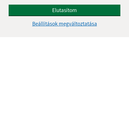
Személyes adatok védelme
Elutasítom
Navigáció:
Beállítások megváltoztatása
Nyomtatás
Honlap térkép
Sütik
Gyors linkek:
Aktualitások
A település történelme
Fotóalbum
Elérhetőségek
Frissített:
06.08.2026 09:44 óra.
RSS
Správca obsahu: