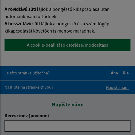
A rövidtávú süti
fájlok a böngésző kikapcsolása után
automatikusan törlődnek.
A hosszútávú süti
fájlok a böngésző és a számítógép
kikapcsolását követően is mentve maradnak.
A cookie-beállítások törlése/módosítása
Je táto stránka užitočná?
Áno
Nie
Boli tieto 
Boli 
Našli ste na stránke chybu?
Napíšte nám
Napíšte nám:
Keresztnév (povinné)