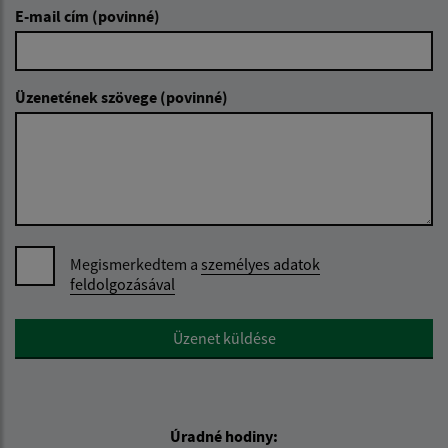
E-mail cím (povinné)
Üzenetének szövege (povinné)
Megismerkedtem a
személyes adatok
feldolgozásával
Google reCaptcha Response
Üzenet küldése
Úradné hodiny: