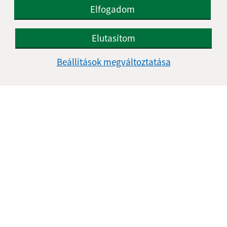
IČO: 00309141
Elfogadom
Elutasítom
Beállítások megváltoztatása
Az oldalról:
Hozzáférhetőségi nyilatkozat
Szerzői jog