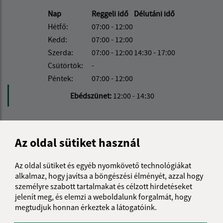
Nap
Reggeli idő
Délutáni idő
Hétfő:
07:00 - 12:00
Kedd:
07:00 - 12:00
Szerda:
07:00 - 12:00
14:30 - 17:00
Csütörtök:
-
Péntek:
07:00 - 12:00
Ebédszünet:
12:00 - 14:30
Kontakt:
Az oldal sütiket használ
Obecný úrad Kisújfalu
Nová Vieska 294
Az oldal sütiket és egyéb nyomkövető technológiákat
943 42 Gbelce
alkalmaz, hogy javítsa a böngészési élményét, azzal hogy
személyre szabott tartalmakat és célzott hirdetéseket
obec@novavieska.sk
jelenít meg, és elemzi a weboldalunk forgalmát, hogy
+421 36 75 93 210
megtudjuk honnan érkeztek a látogatóink.