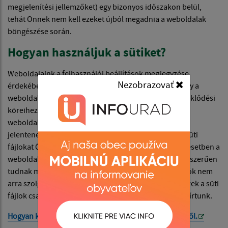
megjelenítési jellemzőket) egy bizonyos időszakon belül,
tehát Önnek nem kell ezeket újból megadnia a weboldalak
böngészése során.
Hogyan használjuk a sütiket?
Weboldalaink a felhasználói beállítások megjegyzése
Nezobrazovať
érdekében használják a süti fájlokat, illetve azért, hogy a
weboldalak jobban alkalmazkodjanak a látogató érdeklődési
köreihez. Noha a sütik nem feltétlenül szükségesek a
weboldal működéséhez, magasabb szintű kényelmet
jelentenek a weboldalakra látogatás során. Ezeket a süti
fájlokat Ön eltávolíthatja vagy blokkolhatja, ám ilyen esetben a
weboldal egyes funkciói nem biztos, hogy rendeltetésszerűen
tudnak működni. A süti fájlokra vonatkozó információk nem
arra szolgálnak, hogy az Ön személyét azonosítsák. Ezek a süti
fájlok csak arra a célra használatosak, amelyeket itt leírtunk.
Hogyan kezeli a Google az Ön sütijeit – itt olvashat erről.