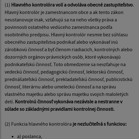
(1)
Hlavného kontrolóra volí a odvoláva obecné zastupiteľstvo
.
Hlavný kontrolór je zamestnancom obce a ak tento zákon
neustanovuje inak, vzťahujú sa na neho všetky práva a
povinnosti ostatného vedúceho zamestnanca podľa
osobitného predpisu. Hlavný kontrolór nesmie bez súhlasu
obecného zastupiteľstva podnikať alebo vykonávať inú
zárobkovú činnosť a byť členom riadiacich, kontrolných alebo
dozorných orgánov právnických osôb, ktoré vykonávajú
podnikateľskú činnosť. Toto obmedzenie sa nevzťahuje na
vedeckú činnosť, pedagogickú činnosť, lektorskú činnosť,
prednášateľskú činnosť, prekladateľskú činnosť, publicistickú
činnosť, literárnu alebo umeleckú činnosť a na správu
vlastného majetku alebo správu majetku svojich maloletých
detí.
Kontrolnú činnosť vykonáva nezávisle a nestranne v
súlade so základnými pravidlami kontrolnej činnosti.
(2) Funkcia hlavného kontrolóra
je nezlučiteľná s funkciou:
a) poslanca,