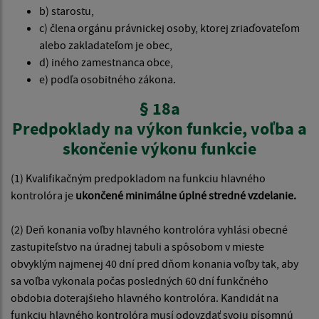
b) starostu,
c) člena orgánu právnickej osoby, ktorej zriaďovateľom
alebo zakladateľom je obec,
d) iného zamestnanca obce,
e) podľa osobitného zákona.
§ 18a
Predpoklady na výkon funkcie, voľba a
skončenie výkonu funkcie
(1) Kvalifikačným predpokladom na funkciu hlavného
kontrolóra je
ukončené minimálne úplné stredné vzdelanie.
(2) Deň konania voľby hlavného kontrolóra vyhlási obecné
zastupiteľstvo na úradnej tabuli a spôsobom v mieste
obvyklým najmenej 40 dní pred dňom konania voľby tak, aby
sa voľba vykonala počas posledných 60 dní funkčného
obdobia doterajšieho hlavného kontrolóra. Kandidát na
funkciu hlavného kontrolóra musí odovzdať svoju písomnú