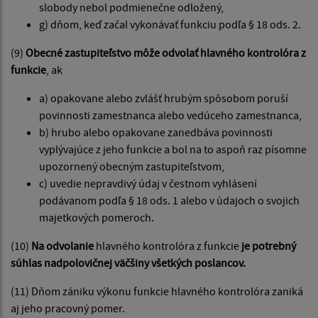
slobody nebol podmienečne odložený,
g) dňom, keď začal vykonávať funkciu podľa § 18 ods. 2.
(9)
Obecné zastupiteľstvo môže odvolať hlavného kontrolóra z
funkcie
, ak
a) opakovane alebo zvlášť hrubým spôsobom poruší
povinnosti zamestnanca alebo vedúceho zamestnanca,
b) hrubo alebo opakovane zanedbáva povinnosti
vyplývajúce z jeho funkcie a bol na to aspoň raz písomne
upozornený obecným zastupiteľstvom,
c) uvedie nepravdivý údaj v čestnom vyhlásení
podávanom podľa § 18 ods. 1 alebo v údajoch o svojich
majetkových pomeroch.
(10)
Na odvolanie
hlavného kontrolóra z funkcie
je potrebný
súhlas nadpolovičnej väčšiny všetkých poslancov.
(11) Dňom zániku výkonu funkcie hlavného kontrolóra zaniká
aj jeho pracovný pomer.