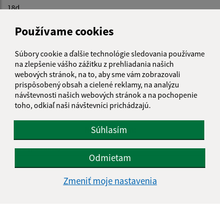
18d.
(4) Hlavný kontrolór
je povinný na požiadanie bezodkladne
Používame cookies
sprístupniť výsledky kontrol poslancom alebo starostovi
.
Súbory cookie a ďalšie technológie sledovania používame
na zlepšenie vášho zážitku z prehliadania našich
webových stránok, na to, aby sme vám zobrazovali
Je táto stránka užitočná?
Áno
Nie
prispôsobený obsah a cielené reklamy, na analýzu
Boli tieto 
Boli 
návštevnosti našich webových stránok a na pochopenie
Našli ste na stránke chybu?
Napíšte nám
toho, odkiaľ naši návštevníci prichádzajú.
Súhlasím
Napíšte nám:
Meno (povinné)
Odmietam
Zmeniť moje nastavenia
E-mailová adresa (povinné)