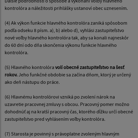
Ďalšie podrobnosti o spôsobe a vykonaní voľby hlavného
kontrolóra a náležitosti prihlášky ustanoví obec uznesením.
(4) Ak výkon funkcie hlavného kontrolóra zaniká spôsobom
podľa odseku 8 písm. a), b) alebo d), vyhlási zastupiteľstvo
nové voľby hlavného kontrolóra tak, aby sa konali najneskôr
do 60 dní odo dňa skončenia výkonu funkcie hlavného
kontrolóra.
(5) Hlavného kontrolóra
volí obecné zastupiteľstvo na šesť
rokov.
Jeho funkčné obdobie sa začína dňom, ktorý je určený
ako deň nástupu do práce.
(6) Hlavnému kontrolórovi vzniká po zvolení nárok na
uzavretie pracovnej zmluvy s obcou. Pracovný pomer možno
dohodnúť aj na kratší pracovný čas, ktorého dĺžku určí obecné
zastupiteľstvo pred vyhlásením voľby kontrolóra.
(7) Starosta je povinný s právoplatne zvoleným hlavným