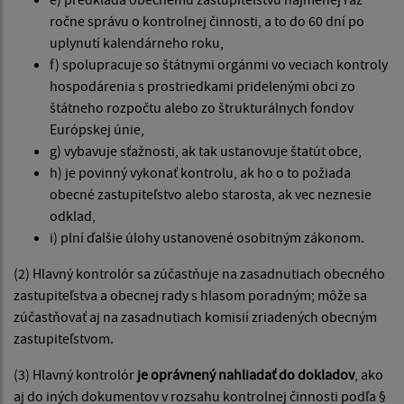
ročne správu o kontrolnej činnosti, a to do 60 dní po
uplynutí kalendárneho roku,
f) spolupracuje so štátnymi orgánmi vo veciach kontroly
hospodárenia s prostriedkami pridelenými obci zo
štátneho rozpočtu alebo zo štrukturálnych fondov
Európskej únie,
g) vybavuje sťažnosti, ak tak ustanovuje štatút obce,
h) je povinný vykonať kontrolu, ak ho o to požiada
obecné zastupiteľstvo alebo starosta, ak vec neznesie
odklad,
i) plní ďalšie úlohy ustanovené osobitným zákonom.
(2) Hlavný kontrolór sa zúčastňuje na zasadnutiach obecného
zastupiteľstva a obecnej rady s hlasom poradným; môže sa
zúčastňovať aj na zasadnutiach komisií zriadených obecným
zastupiteľstvom.
(3) Hlavný kontrolór
je oprávnený nahliadať do dokladov
, ako
aj do iných dokumentov v rozsahu kontrolnej činnosti podľa §