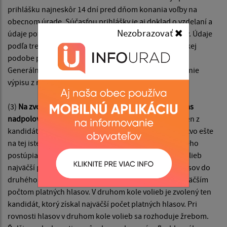
prihlášku najneskôr 14 dní pred dňom konania voľby na
obecnom úrade. Súčasťou prihlášky je aj doklad o vzdelaní a
Nezobrazovať
údaje potrebné na vyžiadanie výpisu z registra trestov. Údaje
podľa tretej vety obec bezodkladne zašle v elektronickej
podobe prostredníctvom elektronickej komunikácie
Generálnej prokuratúre Slovenskej republiky na vydanie
výpisu z registra trestov.
(3)
Na zvolenie hlavného kontrolóra je potrebný súhlas
nadpolovičnej väčšiny všetkých poslancov.
Ak ani jeden z
kandidátov takú väčšinu nezískal, obecné zastupiteľstvo ešte
na tej istej schôdzi vykoná druhé kolo volieb, do ktorého
postúpia dvaja kandidáti, ktorí získali v prvom kole volieb
najväčší počet platných hlasov. V prípade rovnosti hlasov do
druhého kola volieb postupujú všetci kandidáti s najväčším
počtom platných hlasov. V druhom kole volieb je zvolený ten
kandidát, ktorý získal najväčší počet platných hlasov. Pri
rovnosti hlasov v druhom kole volieb sa rozhoduje žrebom.