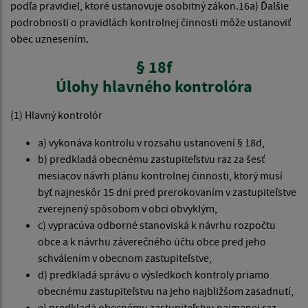
podľa pravidiel, ktoré ustanovuje osobitný zákon.16a) Ďalšie
podrobnosti o pravidlách kontrolnej činnosti môže ustanoviť
obec uznesením.
§ 18f
Úlohy hlavného kontrolóra
(1) Hlavný kontrolór
a) vykonáva kontrolu v rozsahu ustanovení § 18d,
b) predkladá obecnému zastupiteľstvu raz za šesť
mesiacov návrh plánu kontrolnej činnosti, ktorý musí
byť najneskôr 15 dní pred prerokovaním v zastupiteľstve
zverejnený spôsobom v obci obvyklým,
c) vypracúva odborné stanoviská k návrhu rozpočtu
obce a k návrhu záverečného účtu obce pred jeho
schválením v obecnom zastupiteľstve,
d) predkladá správu o výsledkoch kontroly priamo
obecnému zastupiteľstvu na jeho najbližšom zasadnutí,
e) predkladá obecnému zastupiteľstvu najmenej raz