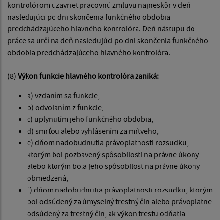
kontrolórom uzavrieť pracovnú zmluvu najneskôr v deň
nasledujúci po dni skončenia funkčného obdobia
predchádzajúceho hlavného kontrolóra. Deň nástupu do
práce sa určí na deň nasledujúci po dni skončenia funkčného
obdobia predchádzajúceho hlavného kontrolóra.
(8)
Výkon funkcie hlavného kontrolóra zaniká:
a) vzdaním sa funkcie,
b) odvolaním z funkcie,
c) uplynutím jeho funkčného obdobia,
d) smrťou alebo vyhlásením za mŕtveho,
e) dňom nadobudnutia právoplatnosti rozsudku,
ktorým bol pozbavený spôsobilosti na právne úkony
alebo ktorým bola jeho spôsobilosť na právne úkony
obmedzená,
f) dňom nadobudnutia právoplatnosti rozsudku, ktorým
bol odsúdený za úmyselný trestný čin alebo právoplatne
odsúdený za trestný čin, ak výkon trestu odňatia