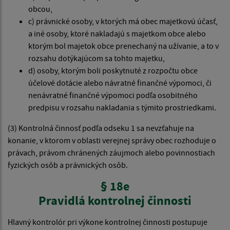
obcou,
c) právnické osoby, v ktorých má obec majetkovú účasť,
a iné osoby, ktoré nakladajú s majetkom obce alebo
ktorým bol majetok obce prenechaný na užívanie, a to v
rozsahu dotýkajúcom sa tohto majetku,
d) osoby, ktorým boli poskytnuté z rozpočtu obce
účelové dotácie alebo návratné finančné výpomoci, či
nenávratné finančné výpomoci podľa osobitného
predpisu v rozsahu nakladania s týmito prostriedkami.
(3) Kontrolná činnosť podľa odseku 1 sa nevzťahuje na
konanie, v ktorom v oblasti verejnej správy obec rozhoduje o
právach, právom chránených záujmoch alebo povinnostiach
fyzických osôb a právnických osôb.
§ 18e
Pravidlá kontrolnej činnosti
Hlavný kontrolór pri výkone kontrolnej činnosti postupuje