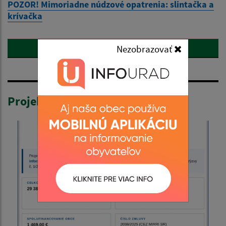
POZOR! Mimoriadne núdzové opatrenia: slintačka a
krívačka
Nezobrazovať
Zobraziť všetky aktuality
Projekty