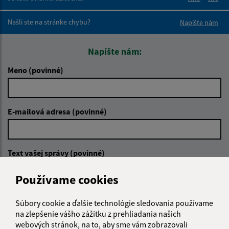
Boli tieto 
Boli 
Našli ste na stránke chybu?
Napíšte nám
Napíšte nám:
Meno (povinné)
E-mailová adresa (povinné)
Text vašej správy (povinné)
Používame cookies
Súbory cookie a ďalšie technológie sledovania používame
na zlepšenie vášho zážitku z prehliadania našich
webových stránok, na to, aby sme vám zobrazovali