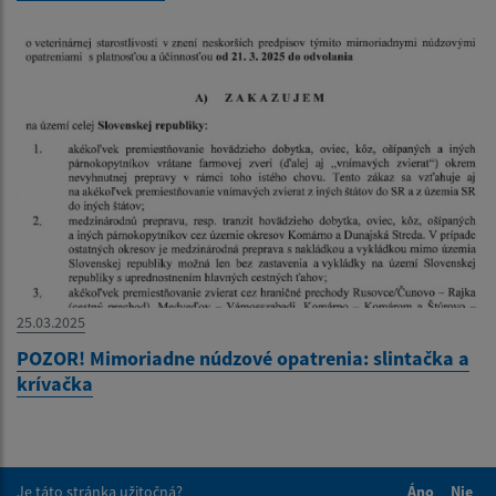
25.03.2025
POZOR! Mimoriadne núdzové opatrenia: slintačka a
krívačka
Je táto stránka užitočná?
Áno
Nie