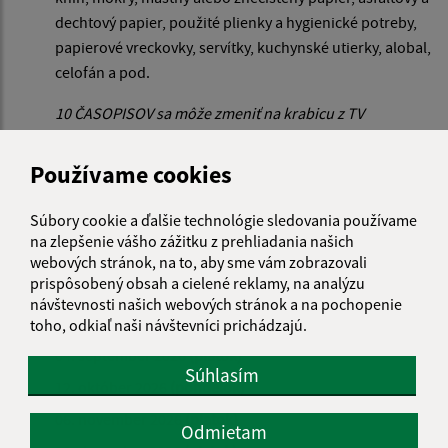
dechtový papier, použité plienky a hygienické potreby,
papierové vreckovky, servítky, kuchynské utierky, alobal,
celofán a pod.
10 ČASOPISOV sa môže zmeniť na krabicu z TV
Používame cookies
[SK] SKLO
Súbory cookie a ďalšie technológie sledovania používame
08. január 2026
(štvrtok)
|
05. február 2026
(štvrtok)
|
na zlepšenie vášho zážitku z prehliadania našich
05. marec 2026
(štvrtok)
|
09. apríl 2026
(štvrtok)
|
webových stránok, na to, aby sme vám zobrazovali
prispôsobený obsah a cielené reklamy, na analýzu
15. máj 2026
(piatok)
|
12. jún 2026
(piatok)
|
návštevnosti našich webových stránok a na pochopenie
10. júl 2026
(piatok)
|
06. august 2026
(štvrtok)
|
toho, odkiaľ naši návštevníci prichádzajú.
04. september 2026
(piatok)
|
Súhlasím
12. október 2026
(pondelok)
|
06. november 2026
(piatok)
|
Odmietam