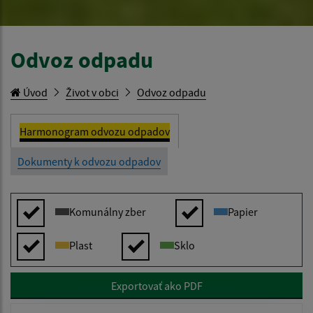
Odvoz odpadu
Úvod
Život v obci
Odvoz odpadu
Harmonogram odvozu odpadov
Dokumenty k odvozu odpadov
Komunálny zber
Papier
Plast
Sklo
Exportovať ako PDF