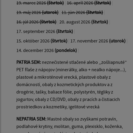
19. marec 2026
(štvrtok)
|
16. apríl 2026
(štvrtok)
|
19. máj 2026
(utorok)
|
11. jún 2026
(štvrtok)
|
16. júl 2026
(štvrtok)
|
20. august 2026
(štvrtok)
|
17. september 2026
(štvrtok)
|
15. október 2026
(štvrtok)
|
17. november 2026
(utorok)
|
14. december 2026
(pondelok)
|
PATRIA SEM:
neznečistené stlačené alebo ,,zošliapnuté”
PET fľaše z nápojov (minerálky, alko + nealko nápoje...),
plastové a mikroténové vrecká, plastové obaly z
domácností, obaly z kozmetických produktov a z
drogérie, tašky, baliace fólie, polystyrén, tégliky z
jogurtov, obaly z CD/DVD, obaly z pracích a čistiacich
prostriedkov a kozmetiky, igelitové vrecká
NEPATRIA SEM:
Mastné obaly so zvyškami potravín,
podlahové krytiny, molitan, guma, plexisklo, koženka,