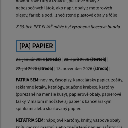
novodurové rúry a izolácie, plastové obaly z
nebezpečných látok, ako napr. obaly z motorových
olejov, farieb a pod., znečistené plastové obaly a fólie
Z 30-tich PET FLIAŠ môže byť vyrobená fleecová bunda
[PA] PAPIER
21. január 2026
(streda)
|
23. apríl 2026
(štvrtok)
|
22. júl 2026
(streda)
|
18. november 2026
(streda)
|
PATRIA SEM:
noviny, časopisy, kancelársky papier, zošity,
reklamné letáky, katalógy, stlačené krabice, kartóny
(porezané na menšie kusy), papierové obaly, papierové
tašky. V malom množstve aj papier s kancelárskymi
spinkami alebo skartovaný papier.
NEPATRIA SEM:
nápojové kartóny, knihy, väzbové obaly
kníh, mokrý, mastný alebo znečistený papier, asfaltový a