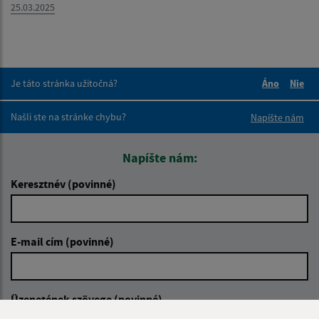
25.03.2025
Je táto stránka užitočná?
Áno
Nie
Boli tieto 
Boli 
Našli ste na stránke chybu?
Napíšte nám
Napíšte nám:
Keresztnév (povinné)
E-mail cím (povinné)
Üzenetének szövege (povinné)