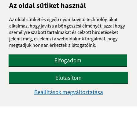
Az oldal sütiket használ
Az oldal sütiket és egyéb nyomkövető technológiákat
alkalmaz, hogy javítsa a böngészési élményét, azzal hogy
személyre szabott tartalmakat és célzott hirdetéseket
jelenít meg, és elemzi a weboldalunk forgalmát, hogy
Megismerkedtem a
személyes adatok
megtudjuk honnan érkeztek a látogatóink.
feldolgozásával
Elfogadom
Google reCaptcha Response
Üzenet küldése
Elutasítom
Beállítások megváltoztatása
Úradné hodiny:
Nap
Reggeli idő
Délutáni idő
Hétfő:
07:00 - 12:00
Kedd:
07:00 - 12:00
Szerda:
07:00 - 12:00
14:30 - 17:00