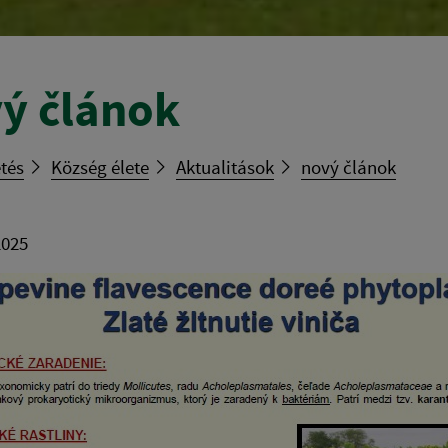
ý článok
tés
Község élete
Aktualitások
nový článok
2025