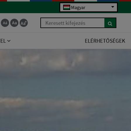
Magyar
Keresett kifejezés
TEL
ELÉRHETŐSÉGEK