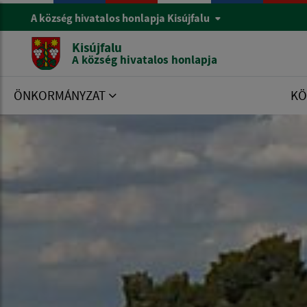
A község hivatalos honlapja Kisújfalu
Kisújfalu
A község hivatalos honlapja
ÖNKORMÁNYZAT
KÖ