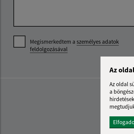
Megismerkedtem a
személyes adatok
feldolgozásával
Az olda
Az oldal s
a böngészé
hirdetések
megtudjuk
Elfogad