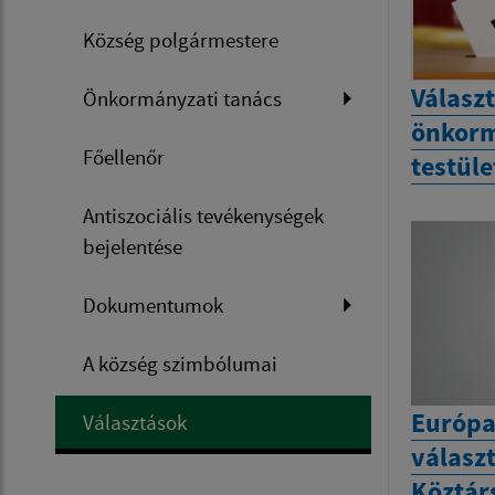
Község polgármestere
Válasz
Önkormányzati tanács
önkorm
Főellenőr
testül
Antiszociális tevékenységek
bejelentése
Dokumentumok
A község szimbólumai
Európa
Választások
válasz
Köztár