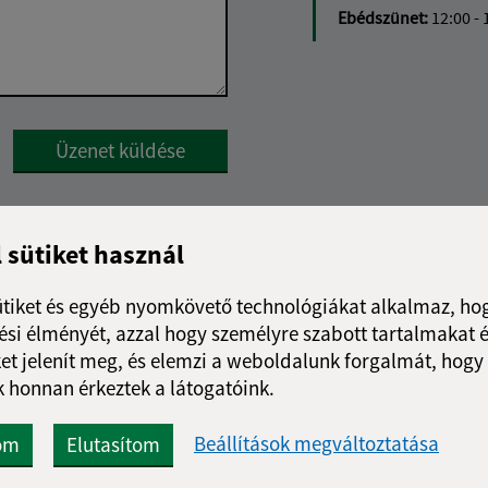
Ebédszünet:
12:00 - 
Google reCaptcha Response
Üzenet küldése
l sütiket használ
ütiket és egyéb nyomkövető technológiákat alkalmaz, hog
si élményét, azzal hogy személyre szabott tartalmakat é
et jelenít meg, és elemzi a weboldalunk forgalmát, hogy
 honnan érkeztek a látogatóink.
Beállítások megváltoztatása
om
Elutasítom