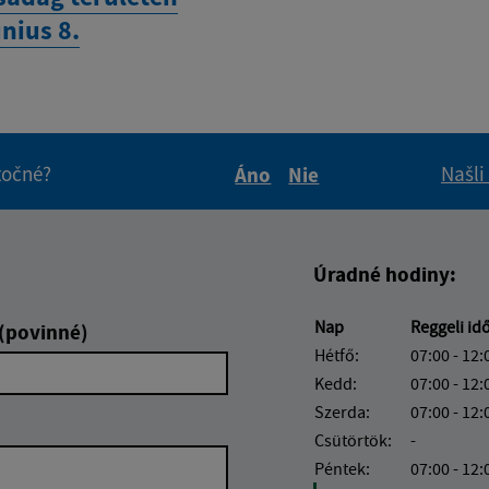
nius 8.
itočné?
Našli
Áno
Nie
Boli tieto informácie pre 
Boli tieto informáci
Úradné hodiny:
Nap
Reggeli id
 (povinné)
Hétfő:
07:00 - 12:
Kedd:
07:00 - 12:
Szerda:
07:00 - 12:
Csütörtök:
-
Péntek:
07:00 - 12: