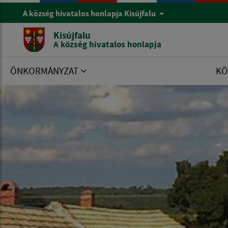
A község hivatalos honlapja Kisújfalu
Kisújfalu
A község hivatalos honlapja
ÖNKORMÁNYZAT
KÖ