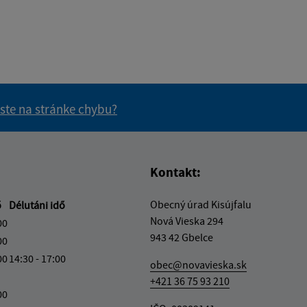
 ste na stránke chybu?
vás užitočné?
e pre vás užitočné?
Kontakt:
Obecný úrad Kisújfalu
ő
Délutáni idő
Nová Vieska 294
00
943 42 Gbelce
00
00
14:30 - 17:00
obec@novavieska.sk
+421 36 75 93 210
00