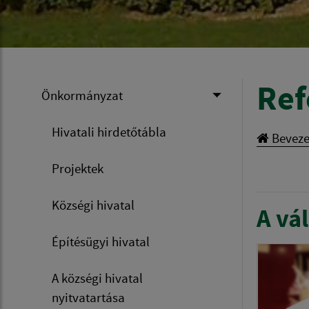
Ref
Önkormányzat
Hivatali hirdetőtábla
Beveze
Projektek
Községi hivatal
A vál
Építésügyi hivatal
A községi hivatal
nyitvatartása