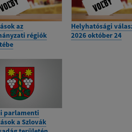
tások az
Helyhatósági válas
ányzati régiók
2026 október 24
etébe
i parlamenti
tások a Szlovák
sadág területén