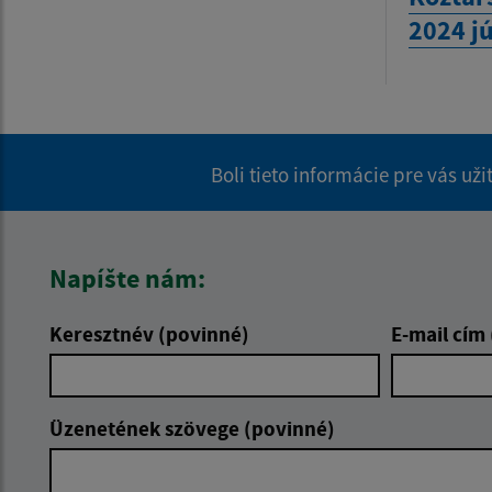
2024 jú
Boli tieto informácie pre vás už
Napíšte nám:
Keresztnév (povinné)
E-mail cím
Üzenetének szövege (povinné)