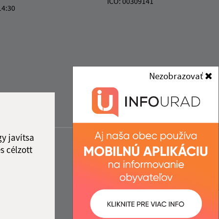
IČO: 00309141
14:30
Nezobrazovať
y javítsa
s célzott