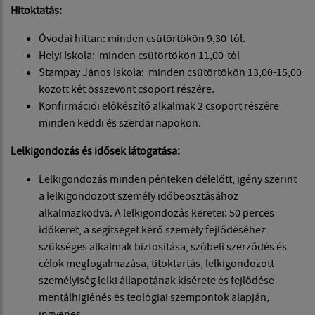
Hitoktatás:
Óvodai hittan: minden csütörtökön 9,30-tól.
Helyi Iskola: minden csütörtökön 11,00-tól
Stampay János Iskola: minden csütörtökön 13,00-15,00
között két összevont csoport részére.
Konfirmációi előkészítő alkalmak 2 csoport részére
minden keddi és szerdai napokon.
Lelkigondozás és idősek látogatása:
Lelkigondozás minden pénteken délelőtt, igény szerint
a lelkigondozott személy időbeosztásához
alkalmazkodva. A lelkigondozás keretei: 50 perces
időkeret, a segítséget kérő személy fejlődéséhez
szükséges alkalmak biztosítása, szóbeli szerződés és
célok megfogalmazása, titoktartás, lelkigondozott
személyiség lelki állapotának kísérete és fejlődése
mentálhigiénés és teológiai szempontok alapján,
ingyenes.