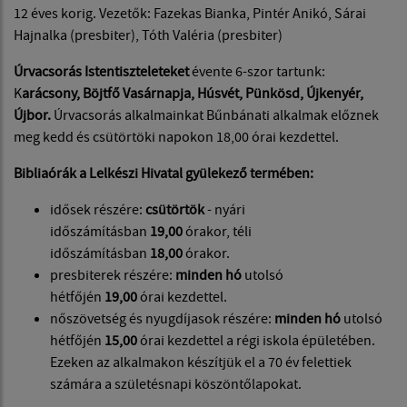
12 éves korig. Vezetők: Fazekas Bianka, Pintér Anikó, Sárai
Hajnalka (presbiter), Tóth Valéria (presbiter)
Úrvacsorás Istentiszteleteket
évente 6-szor tartunk:
K
arácsony, Böjtfő Vasárnapja, Húsvét, Pünkösd, Újkenyér,
Újbor.
Úrvacsorás alkalmainkat Bűnbánati alkalmak előznek
meg kedd és csütörtöki napokon 18,00 órai kezdettel.
Bibliaórák a Lelkészi Hivatal gyülekező termében:
idősek részére:
csütörtök
- nyári
időszámításban
19,00
órakor, téli
időszámításban
18,00
órakor.
presbiterek részére:
minden hó
utolsó
hétfőjén
19,00
órai kezdettel.
nőszövetség és nyugdíjasok részére:
minden hó
utolsó
hétfőjén
15,00
órai kezdettel a régi iskola épületében.
Ezeken az alkalmakon készítjük el a 70 év felettiek
számára a születésnapi köszöntőlapokat.