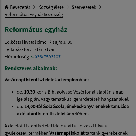
Bevezetés
Község élete
Szervezetek
Református Egyházközösség
Református egyház
Lelkészi Hivatal címe: Kisújfalu 36.
Lelkipásztor: Tatár István
Elérhetőség:
036/7593107
Rendszeres alkalmak:
Vasárnapi Istentiszteletek a templomban:
de.
10,30-
kor a Bibliaolvasó Vezérfonal alapján a napi
Ige alapján, vagy tematikus Igehirdetések hangzanak el.
du.
14,00-
tól
Sola Scola,
énekeskönyvi énekek tanulása
a délutáni Isten-tisztelet keretében.
A délelőtti Istentisztelet ideje alatt a Lelkészi Hivatal
gyülekezeti termében
Vasárnapi Iskolát
tartunk gyerekeknek