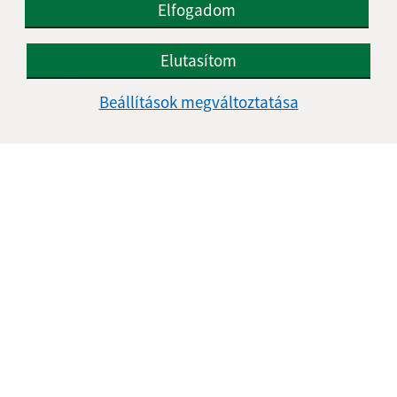
Elfogadom
Úrbéres Társaság
Elutasítom
Beállítások megváltoztatása
Református Egyházközösség