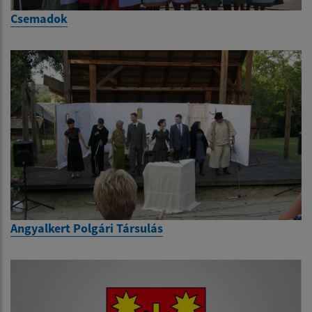
Csemadok
Angyalkert Polgári Társulás