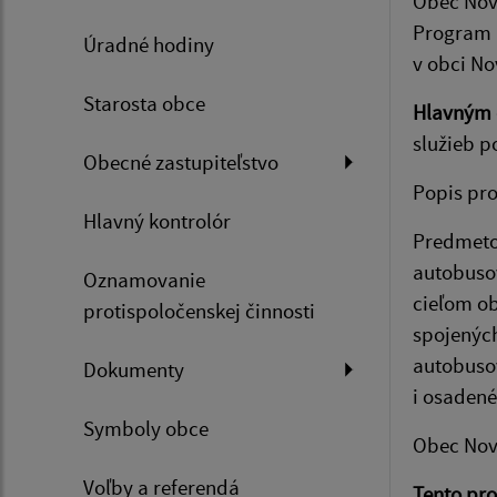
Obec Nová
Program r
Úradné hodiny
v obci No
Starosta obce
Hlavným 
služieb p
Obecné zastupiteľstvo
Popis pro
Hlavný kontrolór
Predmetom
autobuso
Oznamovanie
cieľom ob
protispoločenskej činnosti
spojených
autobusov
Dokumenty
i osadené
Symboly obce
Obec Nová
Voľby a referendá
Tento pro