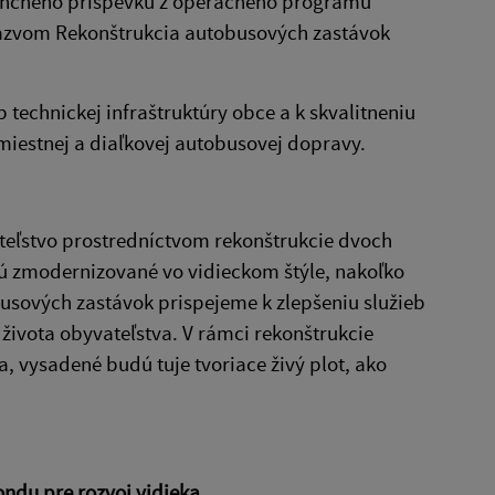
nančného príspevku z operačného programu
 názvom Rekonštrukcia autobusových zastávok
b technickej infraštruktúry obce a k skvalitneniu
iestnej a diaľkovej autobusovej dopravy.
ateľstvo prostredníctvom rekonštrukcie dvoch
ú zmodernizované vo vidieckom štýle, nakoľko
busových zastávok prispejeme k zlepšeniu služieb
y života obyvateľstva. V rámci rekonštrukcie
a, vysadené budú tuje tvoriace živý plot, ako
ndu pre rozvoj vidieka.