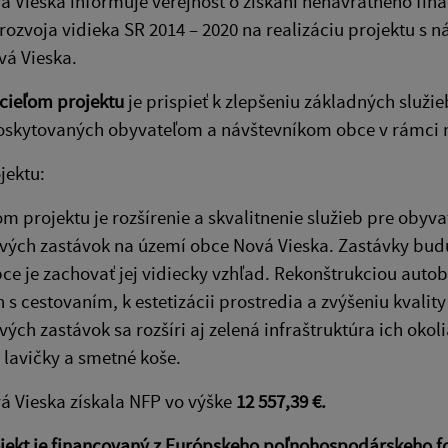
 Vieska informuje verejnosť o získaní nenávratného fi
ozvoja vidieka SR 2014 – 2020 na realizáciu projektu s
vá Vieska.
cieľom projektu
je prispieť k zlepšeniu základných služie
oskytovaných obyvateľom a návštevníkom obce v rámci m
jektu:
 projektu je rozšírenie a skvalitnenie služieb pre obyv
vých zastávok na území obce Nová Vieska. Zastávky bud
ce je zachovať jej vidiecky vzhľad. Rekonštrukciou auto
 s cestovaním, k estetizácii prostredia a zvýšeniu kvalit
ých zastávok sa rozšíri aj zelená infraštruktúra ich okoli
 lavičky a smetné koše.
 Vieska získala NFP vo výške
12 557,39 €.
jekt je financovaný z Európskeho poľnohospodárskeho fo