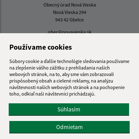
Obecný úrad Nová Vieska
Nová Vieska 294
943 42 Gbelce
obec@novavieska.sk
+421 36 75 93 210
Používame cookies
IČO: 00309141
Súbory cookie a ďalšie technológie sledovania používame
na zlepšenie vášho zážitku z prehliadania našich
webových stránok, na to, aby sme vám zobrazovali
prispôsobený obsah a cielené reklamy, na analýzu
návštevnosti našich webových stránok a na pochopenie
toho, odkiaľ naši návštevníci prichádzajú.
Súhlasím
Odmietam