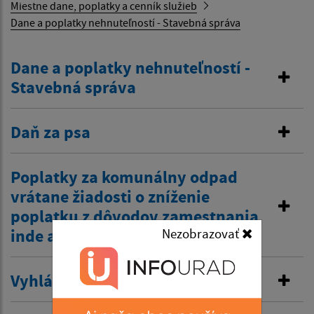
Miestne dane, poplatky a cenník služieb
Dane a poplatky nehnuteľností - Stavebná správa
Dane a poplatky nehnuteľností -
Stavebná správa
Daň za psa
Poplatky za komunálny odpad
vrátane žiadosti o zníženie
poplatku z dôvodov zamestnania
inde a tiež zťp atď.
Nezobrazovať
Vyhlásenie v miestnom rozhlase