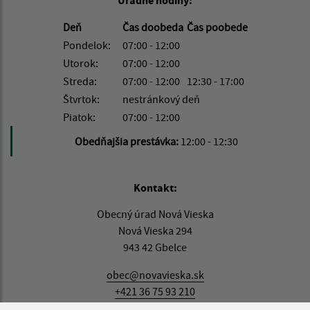
Úradné hodiny:
Deň
Čas doobeda
Čas poobede
Pondelok:
07:00 - 12:00
Utorok:
07:00 - 12:00
Streda:
07:00 - 12:00
12:30 - 17:00
Štvrtok:
nestránkový deň
Piatok:
07:00 - 12:00
Obedňajšia prestávka:
12:00 - 12:30
Kontakt:
Obecný úrad Nová Vieska
Nová Vieska 294
943 42 Gbelce
obec@novavieska.sk
+421 36 75 93 210