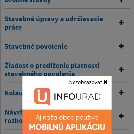
Stavebné úpravy a udržiavacie
práce
Stavebné povolenie
Žiadosť o predĺženie platnosti
stavebného povolenia
Nezobrazovať
Kolaudačné rozhodnutie
Návrh na vydanie územného
rozhodnutia