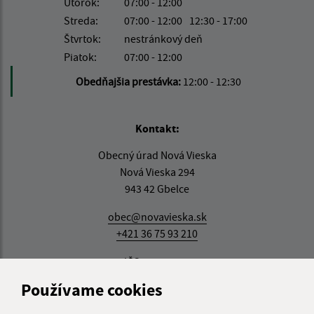
Utorok:
07:00 - 12:00
Streda:
07:00 - 12:00
12:30 - 17:00
Štvrtok:
nestránkový deň
Piatok:
07:00 - 12:00
Obedňajšia prestávka:
12:00 - 12:30
Kontakt:
Obecný úrad Nová Vieska
Nová Vieska 294
943 42 Gbelce
obec@novavieska.sk
+421 36 75 93 210
IČO: 00309141
Používame cookies