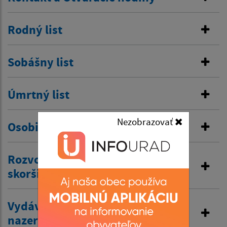
Rodný list
Sobášny list
Úmrtný list
Nezobrazovať
Osobitná matrika
Rozvod manželstva a prijatie
skoršieho priezviska
Vydávanie výpisov z matriky a
nazeranie do matriky