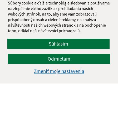
Súbory cookie a ďalšie technológie sledovania používame
na zlepšenie vášho zážitku z prehliadania našich
webových stránok, na to, aby sme vám zobrazovali
prispôsobený obsah a cielené reklamy, na analýzu
návštevnosti našich webových stránok a na pochopenie
toho, odkiaľ naši návštevníci prichádzajú.
Súhlasím
Odmietam
Zmeniť moje nastavenia
Informácie o stránke:
Vyhlásenie o prístupnosti
Autorské práva
Ochrana osobných údajov
Navigácia: