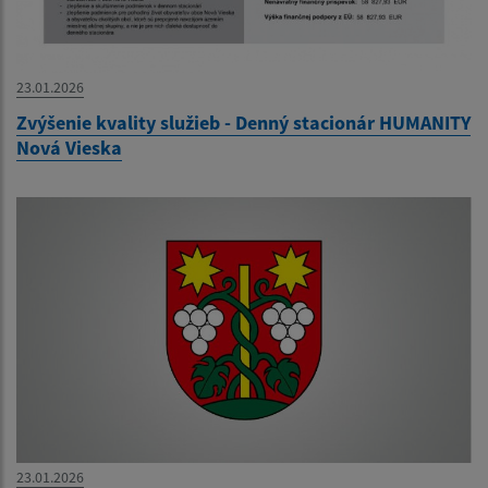
23.01.2026
Zvýšenie kvality služieb - Denný stacionár HUMANITY
Nová Vieska
23.01.2026