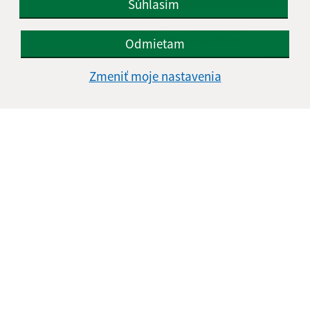
Súhlasím
Odmietam
Zmeniť moje nastavenia
23.01.2026
Rekonštrukcia budovy - Denný stacionár HUMANITY
Nová Vieska