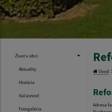
Ref
Život v obci
Aktuality
Úvod
História
Refo
Súčasnosť
Adresa fa
Fotogaléria
Duchovný 