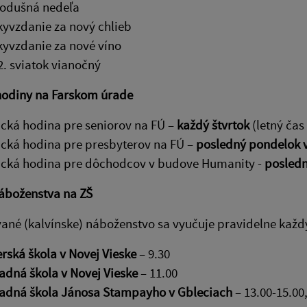
odušná nedeľa
yvzdanie za nový chlieb
yvzdanie za nové víno
 2. sviatok vianočný
hodiny na Farskom úrade
ická hodina pre seniorov na FÚ –
každý štvrtok
(letný čas
ická hodina pre presbyterov na FÚ –
posledný pondelok v
ická hodina pre dôchodcov v budove Humanity -
posledn
áboženstva na ZŠ
né (kalvínske) náboženstvo sa vyučuje pravidelne každý
rská škola v Novej Vieske
– 9.30
adná škola v Novej Vieske
– 11.00
adná škola Jánosa Stampayho v Gbleciach
– 13.00-15.00