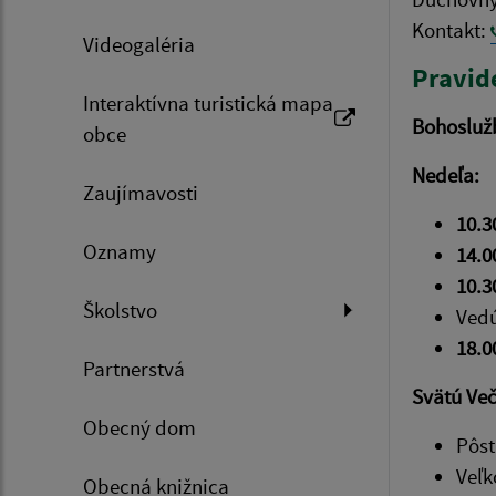
Kontakt:
Videogaléria
Pravide
Interaktívna turistická mapa
Bohosluž
obce
Nedeľa:
Zaujímavosti
10.3
Oznamy
14.0
10.3
Školstvo
Vedú
18.0
Partnerstvá
Svätú Več
Obecný dom
Pôst
Veľk
Obecná knižnica