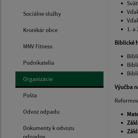
Svät
Vďak
Sociálne služby
Vďak
1. a
Kronikár obce
Biblické 
MNV Fitness
Bibl
Podnikatelia
Bibl
Bibl
Organizácie
Výučba n
Pošta
Reformova
Odvoz odpadu
Mate
Zákl
Dokumenty k odvozu
Zákl
odpadov