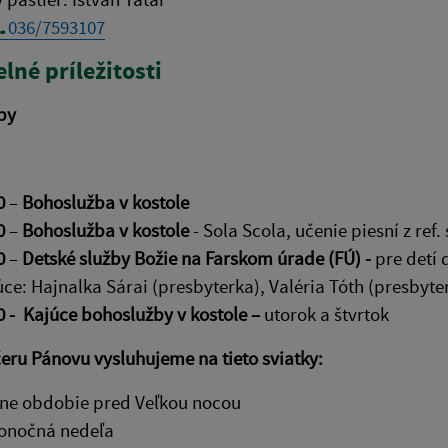
036/7593107
lné príležitosti
by
0
–
Bohoslužba v kostole
0
–
Bohoslužba v kostole
- Sola Scola, učenie piesní z ref.
0
–
Detské služby Božie na Farskom úrade (FÚ) -
pre detí 
ce: Hajnalka Sárai (presbyterka), Valéria Tóth (presbyte
0 -
Kajúce bohoslužby v kostole –
utorok a štvrtok
eru Pánovu vysluhujeme na tieto sviatky:
ne obdobie pred Veľkou nocou
onočná nedeľa