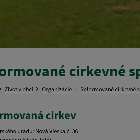
ormované cirkevné s
Život v obci
Organizácie
Reformované cirkevné 
rmovaná cirkev
rského úradu: Nová Vieska č. 36
pastier: István Tatár