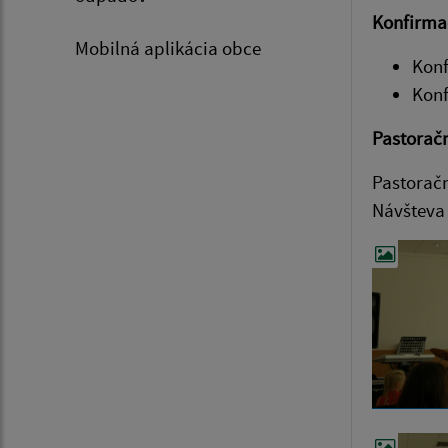
Konfirma
Mobilná aplikácia obce
Konf
Konf
Pastoračn
Pastoračn
Návšteva 