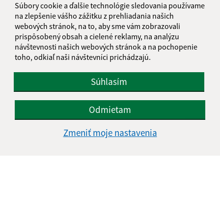
Súbory cookie a ďalšie technológie sledovania používame
na zlepšenie vášho zážitku z prehliadania našich
webových stránok, na to, aby sme vám zobrazovali
prispôsobený obsah a cielené reklamy, na analýzu
návštevnosti našich webových stránok a na pochopenie
toho, odkiaľ naši návštevníci prichádzajú.
Súhlasím
Odmietam
Zmeniť moje nastavenia
Informácie o stránke:
Vyhlásenie o prístupnosti
Autorské práva
Ochrana osobných údajov
Navigácia: