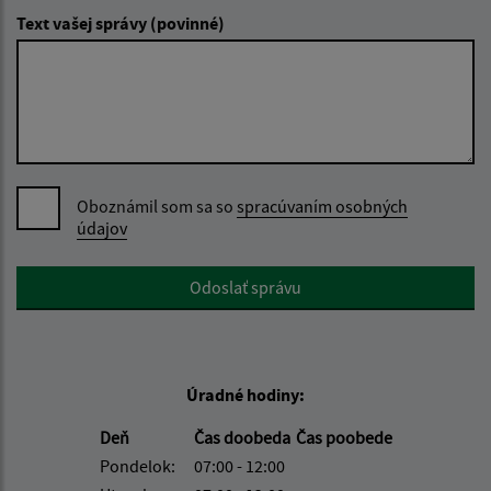
Text vašej správy (povinné)
Oboznámil som sa so
spracúvaním osobných
údajov
Google reCaptcha Response
Odoslať správu
Úradné hodiny:
Deň
Čas doobeda
Čas poobede
Pondelok:
07:00 - 12:00