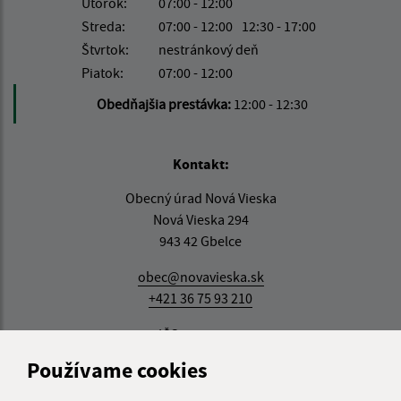
Utorok:
07:00 - 12:00
Streda:
07:00 - 12:00
12:30 - 17:00
Štvrtok:
nestránkový deň
Piatok:
07:00 - 12:00
Obedňajšia prestávka:
12:00 - 12:30
Kontakt:
Obecný úrad Nová Vieska
Nová Vieska 294
943 42 Gbelce
obec@novavieska.sk
+421 36 75 93 210
IČO: 00309141
Používame cookies