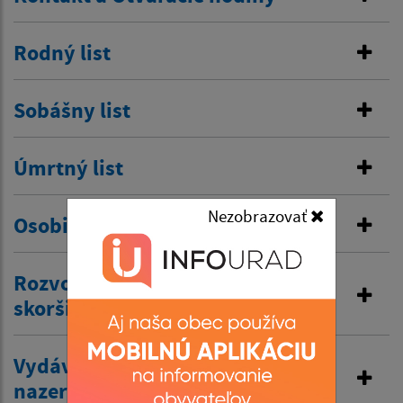
Rodný list
Sobášny list
Úmrtný list
Nezobrazovať
Osobitná matrika
Rozvod manželstva a prijatie
skoršieho priezviska
Vydávanie výpisov z matriky a
nazeranie do matriky