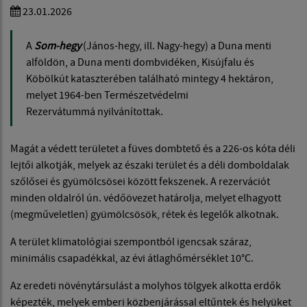
23.01.2026
A
Som-hegy
(János-hegy, ill. Nagy-hegy) a Duna menti
alföldön, a Duna menti dombvidéken, Kisújfalu és
Köbölkút kataszterében található mintegy 4 hektáron,
melyet 1964-ben Természetvédelmi
Rezervátummá nyilvánítottak.
Magát a védett területet a füves dombtető és a 226-os kóta déli
lejtői alkotják, melyek az északi terület és a déli domboldalak
szőlősei és gyümölcsösei között fekszenek. A rezervációt
minden oldalról ún. védőövezet határolja, melyet elhagyott
(megműveletlen) gyümölcsösök, rétek és legelők alkotnak.
A terület klimatológiai szempontból igencsak száraz,
minimális csapadékkal, az évi átlaghőmérséklet 10°C.
Az eredeti növénytársulást a molyhos tölgyek alkotta erdők
képezték, melyek emberi közbenjárással eltűntek és helyüket