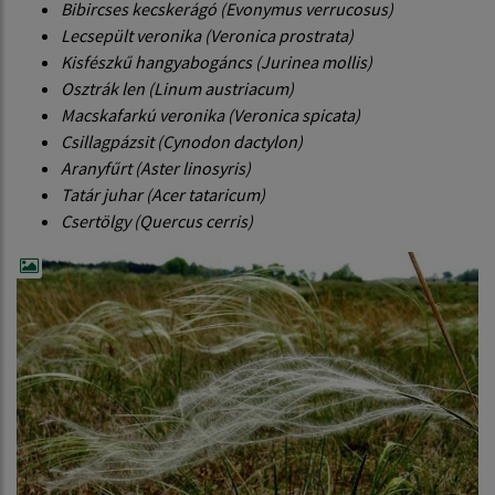
Bibircses kecskerágó (Evonymus verrucosus)
Lecsepült veronika (Veronica prostrata)
Kisfészkű hangyabogáncs (Jurinea mollis)
Osztrák len (Linum austriacum)
Macskafarkú veronika (Veronica spicata)
Csillagpázsit (Cynodon dactylon)
Aranyfűrt (Aster linosyris)
Tatár juhar (Acer tataricum)
Csertölgy (Quercus cerris)