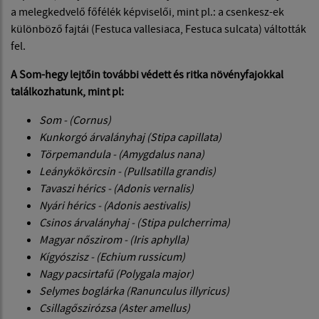
a melegkedvelő főfélék képviselői, mint pl.: a csenkesz-ek
különböző fajtái (Festuca vallesiaca, Festuca sulcata) váltották
fel.
A Som-hegy lejtőin további védett és ritka növényfajokkal
találkozhatunk, mint pl:
Som - (Cornus)
Kunkorgó árvalányhaj (Stipa capillata)
Törpemandula - (Amygdalus nana)
Leánykökörcsin - (Pullsatilla grandis)
Tavaszi hérics - (Adonis vernalis)
Nyári hérics -
(Adonis aestivalis)
Csinos árvalányhaj - (Stipa pulcherrima)
Magyar nőszirom - (Iris aphylla)
Kígyószisz - (Echium russicum)
Nagy pacsirtafű (Polygala major)
Selymes boglárka (Ranunculus illyricus)
Csillagőszirózsa (Aster amellus)