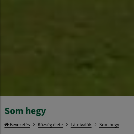
Som hegy
Bevezetés
Község élete
Látnivalók
Som hegy