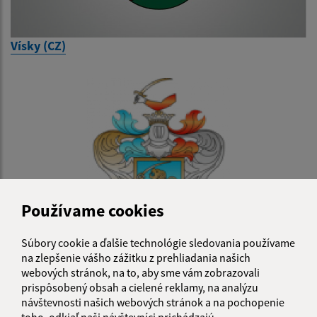
Vísky (CZ)
Používame cookies
Súbory cookie a ďalšie technológie sledovania používame
na zlepšenie vášho zážitku z prehliadania našich
Tóthfalu (HR)
webových stránok, na to, aby sme vám zobrazovali
prispôsobený obsah a cielené reklamy, na analýzu
návštevnosti našich webových stránok a na pochopenie
toho, odkiaľ naši návštevníci prichádzajú.