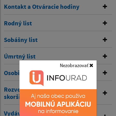
Kontakt a Otváracie hodiny
Rodný list
Sobášny list
Úmrtný list
Nezobrazovať
Osobitná matrika
Rozvod manželstva a prijatie
skoršieho priezviska
Vydávanie výpisov z matriky a