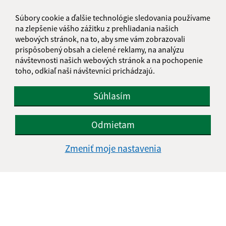
Súbory cookie a ďalšie technológie sledovania používame
na zlepšenie vášho zážitku z prehliadania našich
webových stránok, na to, aby sme vám zobrazovali
prispôsobený obsah a cielené reklamy, na analýzu
návštevnosti našich webových stránok a na pochopenie
toho, odkiaľ naši návštevníci prichádzajú.
Súhlasím
Odmietam
Zmeniť moje nastavenia
Informácie o stránke:
Vyhlásenie o prístupnosti
Autorské práva
Ochrana osobných údajov