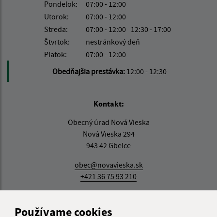
Pondelok:
07:00 - 12:00
Utorok:
07:00 - 12:00
Streda:
07:00 - 12:00
12:30 - 17:00
Štvrtok:
nestránkový deň
Piatok:
07:00 - 12:00
Obedňajšia prestávka:
12:00 - 12:30
Kontakt:
Obecný úrad Nová Vieska
Nová Vieska 294
943 42 Gbelce
obec@novavieska.sk
+421 36 75 93 210
IČO: 00309141
Používame cookies